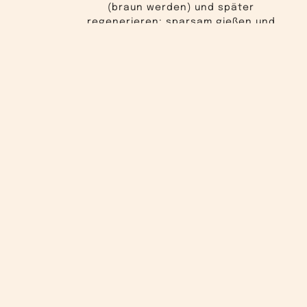
(braun werden) und später
regenerieren; sparsam gießen und
lediglich am Leben halten.
Bäume: Lebensader
im Sommer
Gießsäcke oder -ringe um den Stamm
geben Wasser langsam ab.
Je Gießgang: Umfang in cm ≈ Liter, bis
zu 2 Mal pro Woche in Hitzeperioden.
Wässern nicht nur am Stamm, ebenfalls
im äußeren Bereich des
Kronenumfangs, denn dort sitzen die
Feinwurzeln.