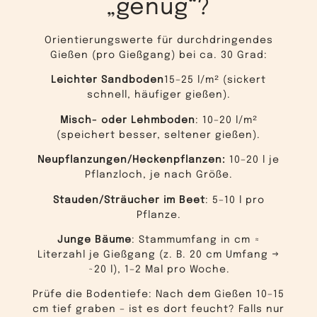
„genug“?
Orientierungswerte für durchdringendes
Gießen (pro Gießgang) bei ca. 30 Grad:
Leichter Sandboden
15–25 l/m² (sickert
schnell, häufiger gießen).
Misch- oder Lehmboden
:
10–20 l/m²
(speichert besser, seltener gießen).
Neupflanzungen/Heckenpflanzen:
10–20 l je
Pflanzloch, je nach Größe.
Stauden/Sträucher im Beet
:
5–10 l pro
Pflanze.
Junge Bäume
:
Stammumfang in cm ≈
Literzahl je Gießgang (z. B. 20 cm Umfang →
~20 l), 1–2 Mal pro Woche.
Prüfe die
Bodentiefe
: Nach dem Gießen 10–15
cm tief graben – ist es dort feucht? Falls nur